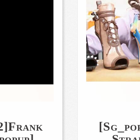
2]Frank
[sg_po
popup]
Stra