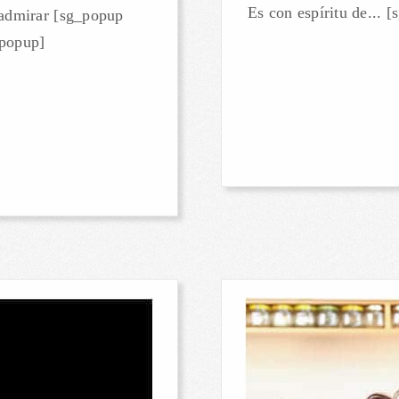
Es con espíritu de...
 admirar [sg_popup
_popup]