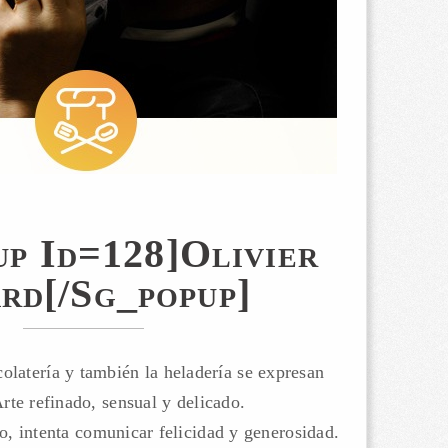
up Id=128]Olivier
rd[/sg_popup]
colatería y también la heladería se expresan
te refinado, sensual y delicado.
lo, intenta comunicar felicidad y generosidad.