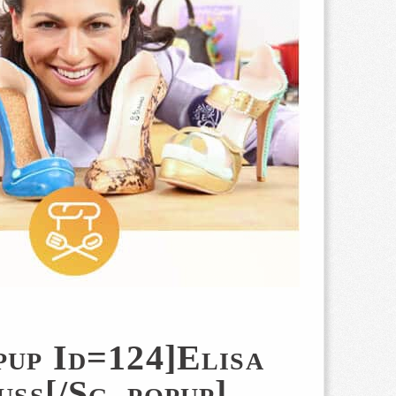
pup Id=124]Elisa
uss[/sg_popup]