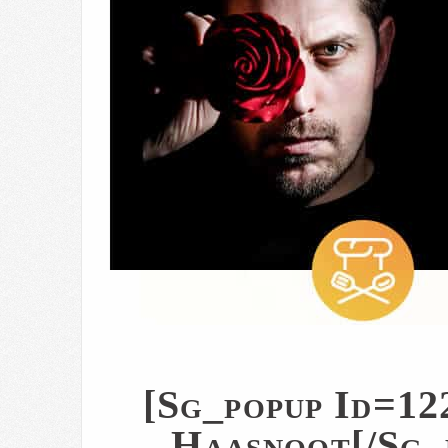
[sg_popup Id=12
Haasnoot[/sg_