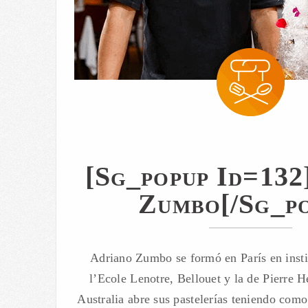
[sg_popup Id=132
Zumbo[/sg_po
Adriano Zumbo se formó en París en insti
l’Ecole Lenotre, Bellouet y la de Pierre H
Australia abre sus pastelerías teniendo como 