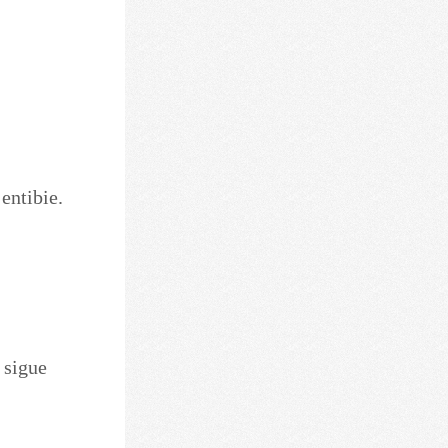
.
entibie.
 sigue