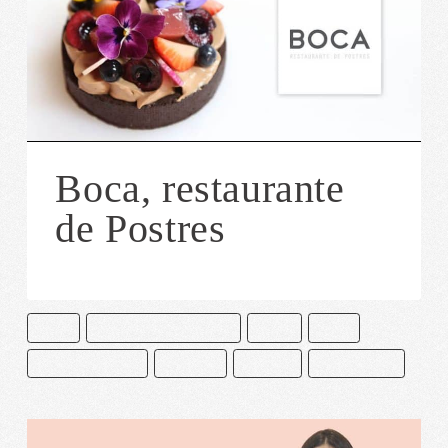
Boca, restaurante
de Postres
BOCA
CAKE AND BAKE MASTERS
CDMX
CHEF
CIUDAD DE MÉXICO
PASTELES
POSTRES
RESTAURANTE