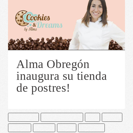
Alma Obregón
inaugura su tienda
de postres!
ALMA OBREGON
CAKE & BAKE MASTERS
CHEF
COOKIES
CUPCAKES
GALLETAS
MADRID
MILKSHAKES