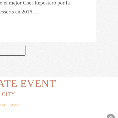
 el mejor Chef Repostero por la
esserts en 2016, …
UBIK PASTEL
ATE EVENT
 CITY
RES
FAQ’S