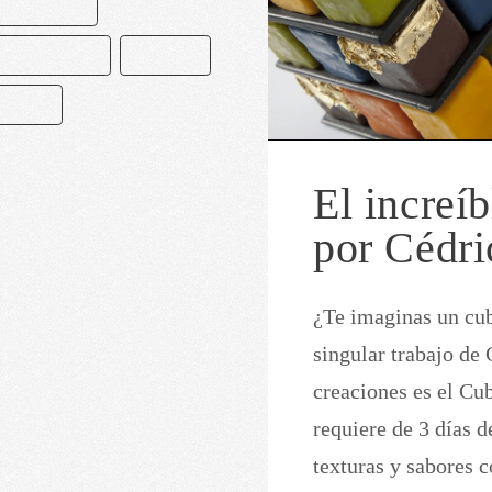
CHOCOLATE
MACARRONES
MEXICO
STERÍA
El increí
por Cédri
¿Te imaginas un cu
singular trabajo de 
creaciones es el Cu
requiere de 3 días d
texturas y sabores c