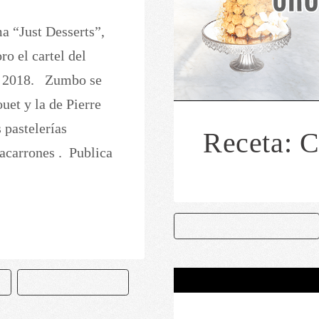
ma “Just Desserts”,
o el cartel del
o 2018. Zumbo se
uet y la de Pierre
 pastelerías
Receta: 
acarrones . Publica
CHEF GERARDO GUTIERREZ
PASTELERIA ZUMBO