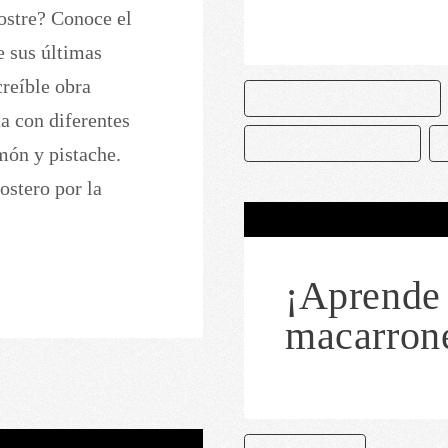
ostre? Conoce el
e sus últimas
creíble obra
CAKE AND BAKE MASTERS
a con diferentes
JOSÉ RAMÓN CASTILLO
món y pistache.
stero por la
¡Aprende 
macarron