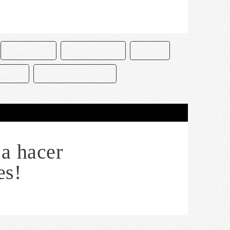
CHOCOLATE
CHOCOLATERO
DISNEY
JOSEFA
PIRATAS DEL CARIBE
a hacer
es!