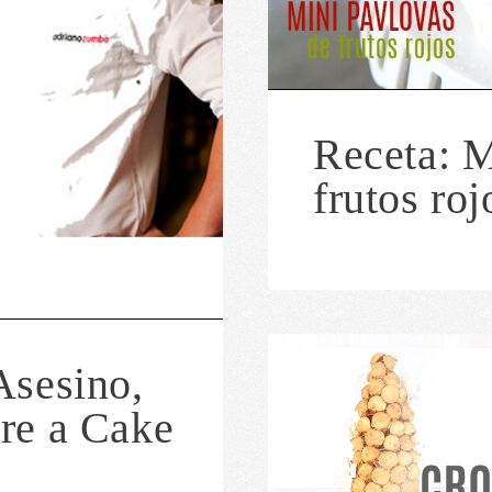
Receta: M
frutos roj
Asesino,
re a Cake