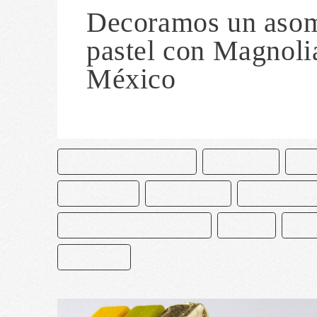
Decoramos un aso
pastel con Magnoli
México
CAKE AND BAKE MASTERS
CHOCOLATE
CHO
DECORACIÓN
MACARRONES
MAGNOLIA BA
MANGNOLIA BAKERY MEXICO
MEXICO
PAST
PASTELERO