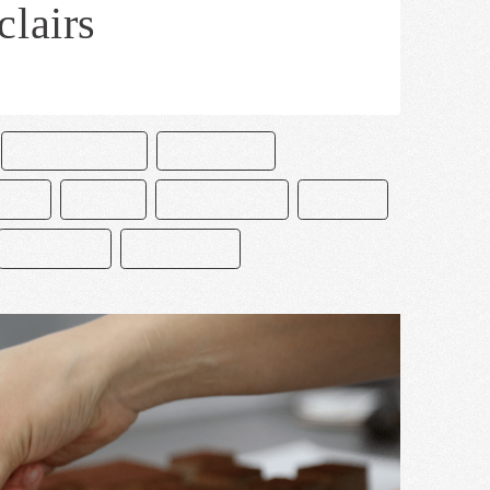
clairs
CEDRIK GROLET
CHOCOLATE
CIÓN
ÉCLAIR
MACARRONES
MEXICO
PASTELERO
REPOSTERÍA