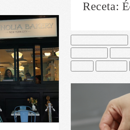
Receta: É
CAKE AND BAKE MASTERS
CHOCOLATERO
DECORA
PASTEL
PASTELERÍA