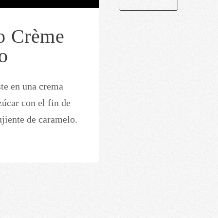
MACARRONES
so Crème
do
ste en una crema
úcar con el fin de
ujiente de caramelo.