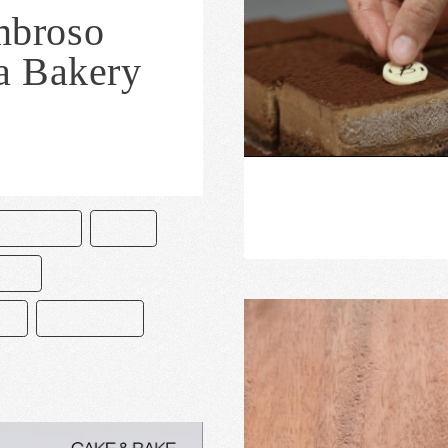
mbroso
a Bakery
COLATERO
CUYA
KERY
EL
PASTELERÍA